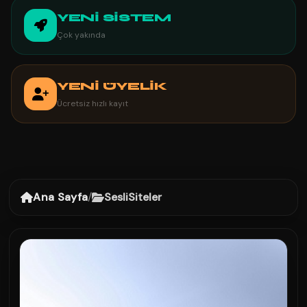
YENİ SİSTEM
Çok yakında
YENİ ÜYELİK
Ücretsiz hızlı kayıt
Ana Sayfa
/
SesliSiteler