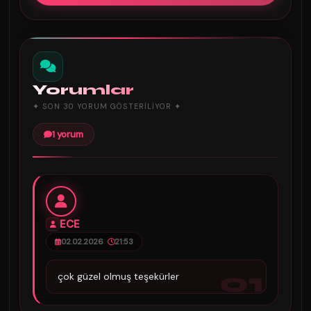
Yorumlar
✦ SON 30 YORUM GÖSTERILIYOR ✦
1 yorum
ECE
02.02.2026
21:53
01
çok güzel olmuş teşekürler