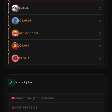
BaRaN
CiLekeS
uzmanpanel
ÇiLeM
SEVDA
İLETIŞIM
uzmanpanel@outlook.com
0541 814 36 08