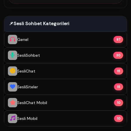
📌
Sesli Sohbet Kategorileri
Genel
97
SesliSohbet
30
SesliChat
15
SesliSiteler
15
SesliChat Mobil
10
Sesli Mobil
10