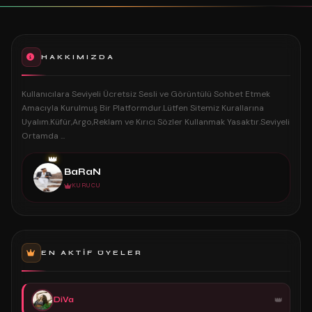
HAKKIMIZDA
Kullanıcılara Seviyeli Ücretsiz Sesli ve Görüntülü Sohbet Etmek
Amacıyla Kurulmuş Bir Platformdur.Lütfen Sitemiz Kurallarına
Uyalım.Küfür,Argo,Reklam ve Kırıcı Sözler Kullanmak Yasaktır.Seviyeli
Ortamda ...
👑
BaRaN
KURUCU
EN AKTIF ÜYELER
DiVa