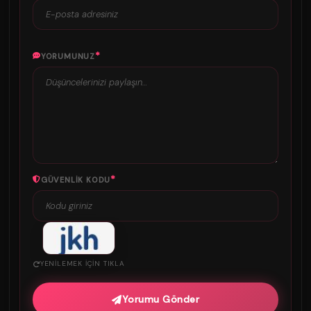
*
YORUMUNUZ
*
GÜVENLIK KODU
YENILEMEK IÇIN TIKLA
Yorumu Gönder