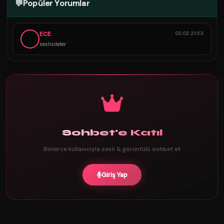
💬
Popüler Yorumlar
ECE
02.02 21:53
seslisiteler
Sohbet'e Katıl
Binlerce kullanıcıyla sesli & görüntülü sohbet et
Giriş Yap