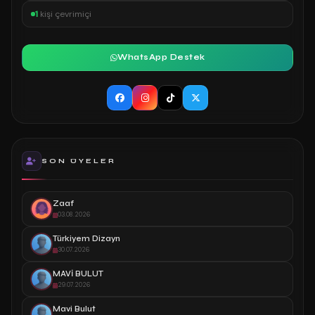
1
kişi çevrimiçi
WhatsApp Destek
SON ÜYELER
Zaaf
03.08.2026
Türkiyem Dizayn
30.07.2026
MAVİ BULUT
29.07.2026
Mavi Bulut