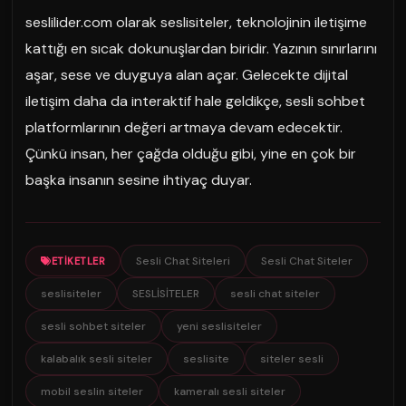
seslilider.com olarak seslisiteler, teknolojinin iletişime
kattığı en sıcak dokunuşlardan biridir. Yazının sınırlarını
aşar, sese ve duyguya alan açar. Gelecekte dijital
iletişim daha da interaktif hale geldikçe, sesli sohbet
platformlarının değeri artmaya devam edecektir.
Çünkü insan, her çağda olduğu gibi, yine en çok bir
başka insanın sesine ihtiyaç duyar.
Sesli Chat Siteleri
Sesli Chat Siteler
ETIKETLER
seslisiteler
SESLİSİTELER
sesli chat siteler
sesli sohbet siteler
yeni seslisiteler
kalabalık sesli siteler
seslisite
siteler sesli
mobil seslin siteler
kameralı sesli siteler