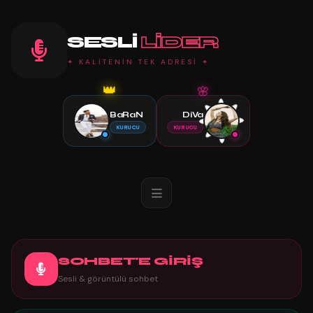
SESLI
LIDER
✦ KALİTENİN TEK ADRESİ ✦
👑
🌸
BaRaN
DiVa
KURUCU
KURUCU
SOHBET'E GİRİŞ
Sesli & görüntülü sohbet