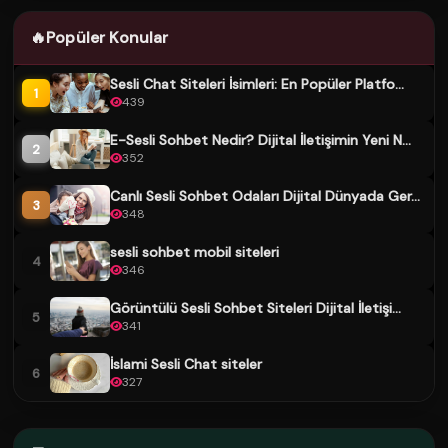
🔥
Popüler Konular
Sesli Chat Siteleri İsimleri: En Popüler Platfo...
1
439
E-Sesli Sohbet Nedir? Dijital İletişimin Yeni N...
2
352
Canlı Sesli Sohbet Odaları Dijital Dünyada Ger...
3
348
sesli sohbet mobil siteleri
4
346
Görüntülü Sesli Sohbet Siteleri Dijital İletişi...
5
341
İslami Sesli Chat siteler
6
327