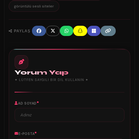
görüntülü sesli siteler
PAYLAŞ
Yorum Yap
✦ LÜTFEN SAYGILI BIR DIL KULLANIN ✦
*
AD SOYAD
*
E-POSTA