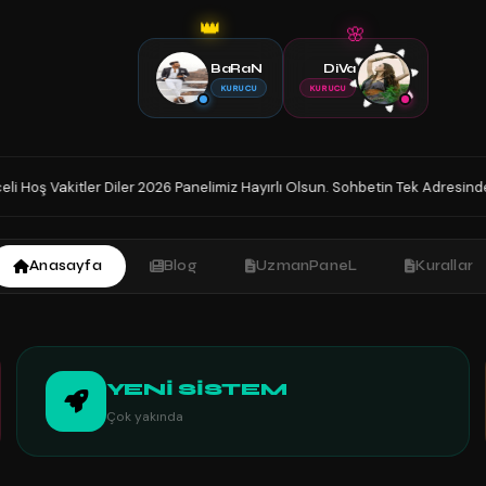
👑
🌸
BaRaN
DiVa
KURUCU
KURUCU
6 Panelimiz Hayırlı Olsun. Sohbetin Tek Adresindesiniz İyi Sohbetler.
◆
Anasayfa
Blog
UzmanPaneL
Kurallar
YENİ SİSTEM
Çok yakında