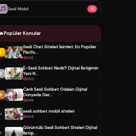
Sesli Mobil
10
🔥
Popüler Konular
Sesli Chat Siteleri İsimleri: En Popüler
Platfo...
1
432
E-Sesli Sohbet Nedir? Dijital İletişimin
Yeni N...
2
350
Canlı Sesli Sohbet Odaları Dijital
Dünyada Ger...
3
346
sesli sohbet mobil siteleri
4
344
Görüntülü Sesli Sohbet Siteleri Dijital
İletişi...
5