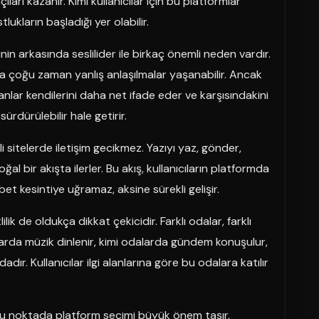
ıları kazanır. Kimi kullanıcılar için bu platformlar
ukların başladığı yer olabilir.
nin arkasında seslilider ile birkaç önemli neden vardır.
da çoğu zaman yanlış anlaşılmalar yaşanabilir. Ancak
anlar kendilerini daha net ifade eder ve karşısındakini
sürdürülebilir hale getirir.
sli sitelerde iletişim gecikmez. Yazıyı yaz, gönder,
 bir akışta ilerler. Bu akış, kullanıcıların platformda
t kesintiye uğramaz, aksine sürekli gelişir.
ilik de oldukça dikkat çekicidir. Farklı odalar, farklı
odalarda müzik dinlenir, kimi odalarda gündem konuşulur,
r. Kullanıcılar ilgi alanlarına göre bu odalara katılır
. Bu noktada platform seçimi büyük önem taşır.