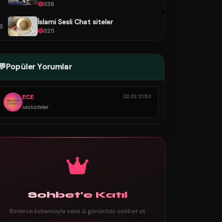
338
İslami Sesli Chat siteler
6
325
💬
Popüler Yorumlar
ECE
02.02 21:53
seslisiteler
Sohbet'e Katıl
Binlerce kullanıcıyla sesli & görüntülü sohbet et