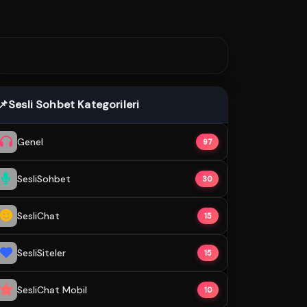
📌
Sesli Sohbet Kategorileri
Genel
97
SesliSohbet
30
SesliChat
15
SesliSiteler
15
SesliChat Mobil
10