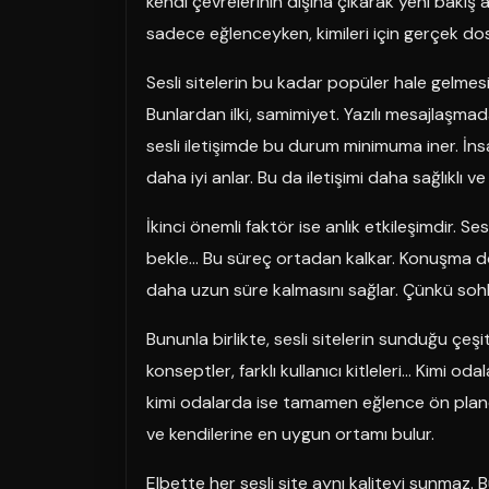
kendi çevrelerinin dışına çıkarak yeni bakış aç
sadece eğlenceyken, kimileri için gerçek dostl
Sesli sitelerin bu kadar popüler hale gelmesi
Bunlardan ilki, samimiyet. Yazılı mesajlaşma
sesli iletişimde bu durum minimuma iner. İns
daha iyi anlar. Bu da iletişimi daha sağlıklı ve 
İkinci önemli faktör ise anlık etkileşimdir. Se
bekle… Bu süreç ortadan kalkar. Konuşma doğal
daha uzun süre kalmasını sağlar. Çünkü sohbe
Bununla birlikte, sesli sitelerin sunduğu çeşitl
konseptler, farklı kullanıcı kitleleri… Kimi 
kimi odalarda ise tamamen eğlence ön plandadı
ve kendilerine en uygun ortamı bulur.
Elbette her sesli site aynı kaliteyi sunmaz