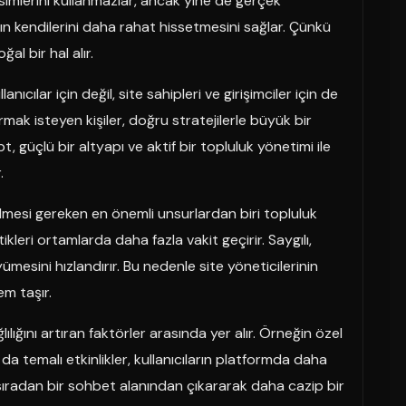
imlerini kullanmazlar, ancak yine de gerçek
arın kendilerini daha rahat hissetmesini sağlar. Çünkü
al bir hal alır.
nıcılar için değil, site sahipleri ve girişimciler için de
mak isteyen kişiler, doğru stratejilerle büyük bir
pt, güçlü bir altyapı ve aktif bir topluluk yönetimi ile
.
edilmesi gereken en önemli unsurlardan biri topluluk
ttikleri ortamlarda daha fazla vakit geçirir. Saygılı,
mesini hızlandırır. Bu nedenle site yöneticilerinin
m taşır.
ğlılığını artıran faktörler arasında yer alır. Örneğin özel
da temalı etkinlikler, kullanıcıların platformda daha
i sıradan bir sohbet alanından çıkararak daha cazip bir