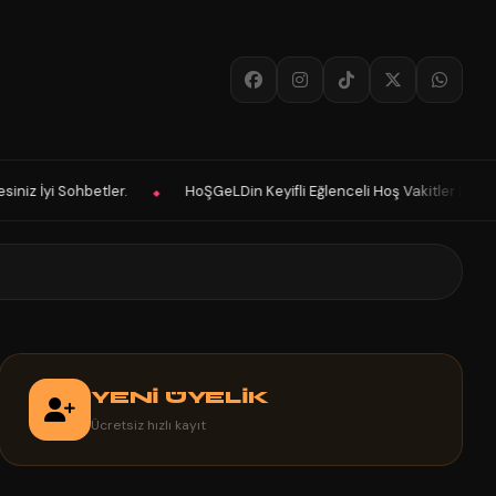
HoŞGeLDin Keyifli Eğlenceli Hoş Vakitler Diler 2026 Panelimiz Hayırlı O
YENİ ÜYELİK
Ücretsiz hızlı kayıt