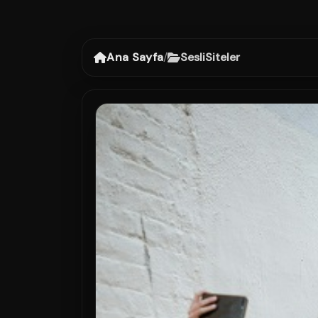
Ana Sayfa
/
SesliSiteler