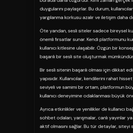
burada daha özgürdür. Kimi zaman gerçek is
duygularını paylaşırlar. Bu durum, kullanıcıl
yargılanma korkusu azalır ve iletişim daha doğ
Öte yandan, sesli siteler sadece bireysel kulla
önemli fırsatlar sunar. Kendi platformunu kur
kullanıcı kitlesine ulaşabilir. Özgün bir konse
başarılı bir sesli site oluşturmak mümkündür
Bir sesli sitenin başarılı olması için dikkat 
yapısıdır. Kullanıcılar, kendilerini rahat hisse
seviyeli ve samimi bir ortam, platformun büyü
kullanıcı deneyimine odaklanması büyük öne
Ayrıca etkinlikler ve yenilikler de kullanıcı ba
sohbet odaları, yarışmalar, canlı yayınlar ya 
aktif olmasını sağlar. Bu tür detaylar, sitey