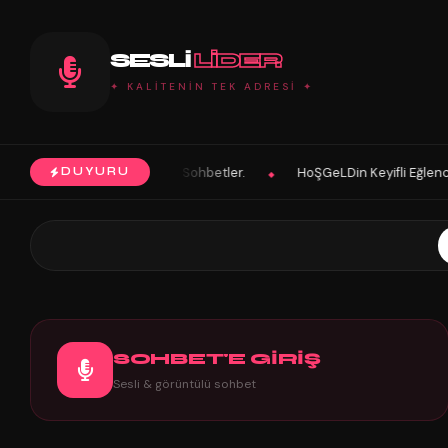
SESLI
LIDER
✦ KALİTENİN TEK ADRESİ ✦
z İyi Sohbetler.
HoŞGeLDin Keyifli Eğlenceli Hoş Vakitler Diler 202
DUYURU
◆
SOHBET'E GİRİŞ
Sesli & görüntülü sohbet