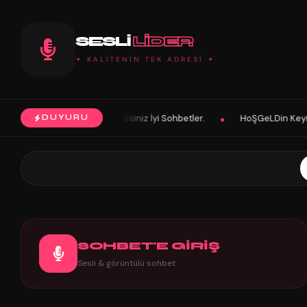
SESLI
LIDER
✦ KALİTENİN TEK ADRESİ ✦
niz İyi Sohbetler.
HoŞGeLDin Keyifli Eğlenceli Hoş Vakitler Diler 20
DUYURU
◆
SOHBET'E GİRİŞ
Sesli & görüntülü sohbet