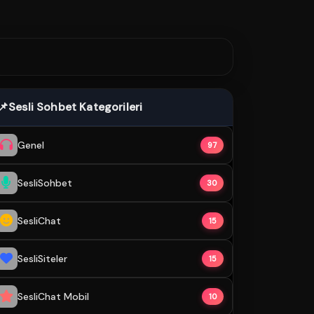
📌
Sesli Sohbet Kategorileri
Genel
97
SesliSohbet
30
SesliChat
15
SesliSiteler
15
SesliChat Mobil
10