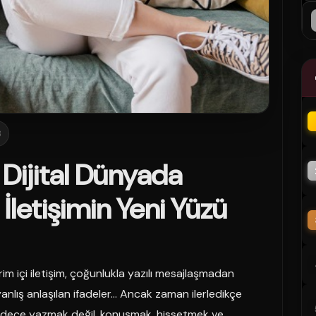
8
 Dijital Dünyada
letişimin Yeni Yüzü
rim içi iletişim, çoğunlukla yazılı mesajlaşmadan
yanlış anlaşılan ifadeler… Ancak zaman ilerledikçe
ık sadece yazmak değil, konuşmak, hissetmek ve