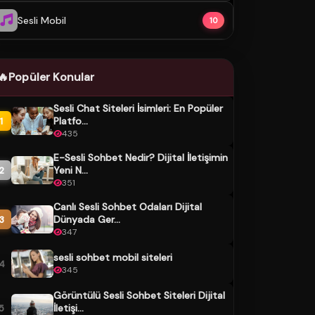
Sesli Mobil
10
🔥
Popüler Konular
Sesli Chat Siteleri İsimleri: En Popüler
Platfo...
1
435
E-Sesli Sohbet Nedir? Dijital İletişimin
Yeni N...
2
351
Canlı Sesli Sohbet Odaları Dijital
Dünyada Ger...
3
347
sesli sohbet mobil siteleri
4
345
Görüntülü Sesli Sohbet Siteleri Dijital
İletişi...
5