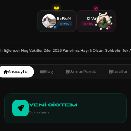
👑
🌸
BaRaN
DiVa
KURUCU
KURUCU
26 Panelimiz Hayırlı Olsun. Sohbetin Tek Adresindesiniz İyi Sohbetler.
Anasayfa
Blog
UzmanPaneL
Kurallar
YENİ SİSTEM
Çok yakında