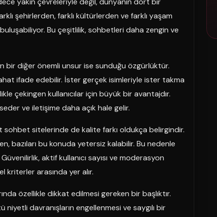
adece yakın çevreleriyle değil, dünyanın dört bir
arklı şehirlerden, farklı kültürlerden ve farklı yaşam
luşabiliyor. Bu çeşitlilik, sohbetleri daha zengin ve
ran bir diğer önemli unsur ise sunduğu özgürlüktür.
hat ifade edebilir. İster gerçek isimleriyle ister takma
likle çekingen kullanıcılar için büyük bir avantajdır.
eder ve iletişime daha açık hale gelir.
sohbet sitelerinde de kalite farkı oldukça belirgindir.
en, bazıları bu konuda yetersiz kalabilir. Bu nedenle
venilirlik, aktif kullanıcı sayısı ve moderasyon
l kriterler arasında yer alır.
da özellikle dikkat edilmesi gereken bir başlıktır.
ötü niyetli davranışların engellenmesi ve saygılı bir