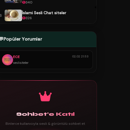
340
İslami Sesli Chat siteler
6
326
💬
Popüler Yorumlar
ECE
02.02 21:53
seslisiteler
Sohbet'e Katıl
Binlerce kullanıcıyla sesli & görüntülü sohbet et