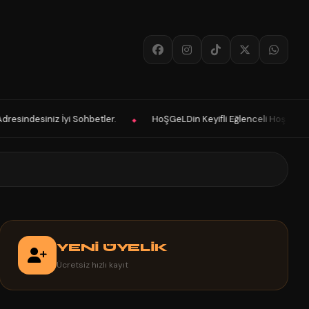
HoŞGeLDin Keyifli Eğlenceli Hoş Vakitler Diler 2026 Panelimiz Hayırlı 
◆
YENİ ÜYELİK
Ücretsiz hızlı kayıt