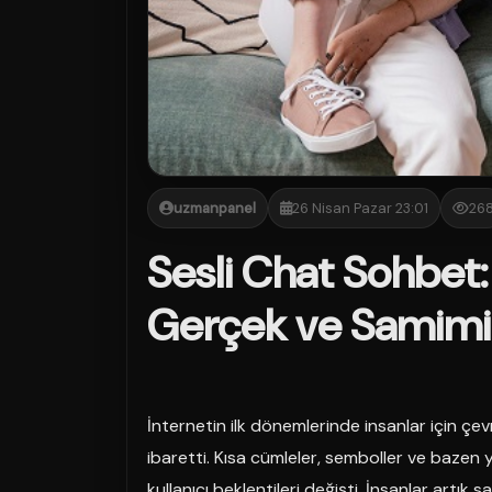
uzmanpanel
26 Nisan Pazar 23:01
26
Sesli Chat Sohbet:
Gerçek ve Samimi İ
İnternetin ilk dönemlerinde insanlar için çev
ibaretti. Kısa cümleler, semboller ve bazen 
kullanıcı beklentileri değişti. İnsanlar art