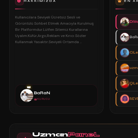
HAKKIMIZDA
EN A
Kullanıcılara Seviyeli Ücretsiz Sesli ve
DiV
Görüntülü Sohbet Etmek Amacıyla Kurulmuş
Bir Platformdur.Lütfen Sitemiz Kurallarına
Uyalım.Küfür,Argo,Reklam ve Kırıcı Sözler
BaR
Kullanmak Yasaktır.Seviyeli Ortamda ...
CiL
uzm
ÇiL
👑
BaRaN
SEV
KURUCU
Uzman
PaneL