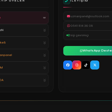
KTIF ÜYELER
İLETIŞIM
uzmanpanel@outlook.com
a
0541 814 36 08
aN
2
kişi çevrimiçi
ekeS
WhatsApp Deste
anpanel
eM
DA