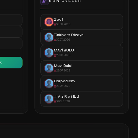
SON ÜYELER
Zaaf
03.08.2026
Türkiyem Dizayn
30.07.2026
MAVİ BULUT
29.07.2026
k
Mavi Bulut
29.07.2026
Carpediem
28.07.2026
# A z R a i lL .!
16.07.2026