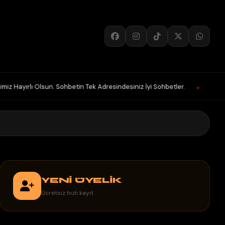
n. Sohbetin Tek Adresindesiniz İyi Sohbetler.
HoŞGeLDin Keyifli Eğl
◆
YENİ ÜYELİK
Ücretsiz hızlı kayıt