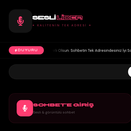
SESLI
LIDER
✦ KALİTENİN TEK ADRESİ ✦
Panelimiz Hayırlı Olsun. Sohbetin Tek Adresindesiniz İyi Sohbetler.
DUYURU
◆
SOHBET'E GİRİŞ
Sesli & görüntülü sohbet