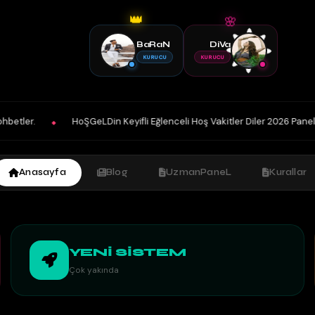
🌸
👑
BaRaN
DiVa
KURUCU
KURUCU
HoŞGeLDin Keyifli Eğlenceli Hoş Vakitler Diler 2026 Panelimiz Hayırlı Olsu
Anasayfa
Blog
UzmanPaneL
Kurallar
YENİ SİSTEM
Çok yakında